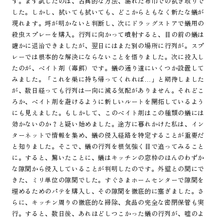
す。まず試したのは、古典的な方法、濡れた布巾での拭き取りで
した。しかし、拭いても拭いても、どこからともなく新たな蟻が
現れます。埒が明かないと判断し、次にドラッグストアで蟻用の
殺虫スプレーを購入。行列に向かって噴射すると、目の前の蟻は
確かに退治できましたが、翌日にはまた別の場所に行列が。スプ
レーでは根本的な解決にならないことを悟りました。次に投入し
たのが、ベイト剤（毒餌）です。蟻の通り道にいくつか設置して
みました。「これを巣に持ち帰ってくれれば…」と期待しました
が、数日経っても行列は一向に減る気配がありません。それどこ
ろか、ベイト剤を避けるように新しいルートを開拓しているよう
にも見えました。もしかして、このベイト剤はこの種類の蟻には
効かないのか？と疑い始めました。途方に暮れかけた私は、イン
ターネットで情報を集め、蟻の侵入経路を特定することが重要だ
と知りました。そこで、蟻の行列を根気強く目で追ってみること
に。すると、驚いたことに、蟻はキッチンの窓枠のほんのわずか
な隙間から侵入していることが判明したのです。外壁との間にで
きた、ミリ単位の隙間でした。すぐさまホームセンターで隙間を
埋めるためのパテを購入し、その隙間を徹底的に塞ぎました。さ
らに、キッチン周りの徹底的な掃除、食品の完全な密閉保管も実
行。すると、数日後、あれほどしつこかった蟻の行列が、嘘のよ