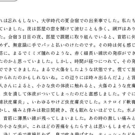
れは忘れもしない、大学時代の夏合宿での出来事でした。私た
ていました。夜は部屋の窓を開けて涼むことも多く、網戸はあ
た。合宿３日目の夜、部屋で課題に取り組んでいると、首筋に
めず、無意識に手でパッと払いのけたのです。その時は何も感
筋に、まるでミミズ腫れのような、赤く細長い線状の発疹がで
たのかと思っていました。しかし、時間が経つにつれて、その
でできてきました。まるで火傷をしたような状態です。慌てて
やられたのかもしれないね。この辺りには時々出るんだよ」と
人さんによると、小さな虫の体液に触れると、火傷のような皮
、虫を潰して体液がついてしまったのだと直感しました。すぐ
線状皮膚炎」、いわゆるやけど虫皮膚炎でした。ステロイド軟
かし、痛みと痒みは数日間続き、夜も眠れないほどでした。水
、首筋に薄黒い線が残ってしまいました。あの時の激しい痛み
の小さな虫が、これほどの苦痛をもたらすとは思いもしません
、決して手で直接払わず、息で吹き飛ばすか、ティッシュなど