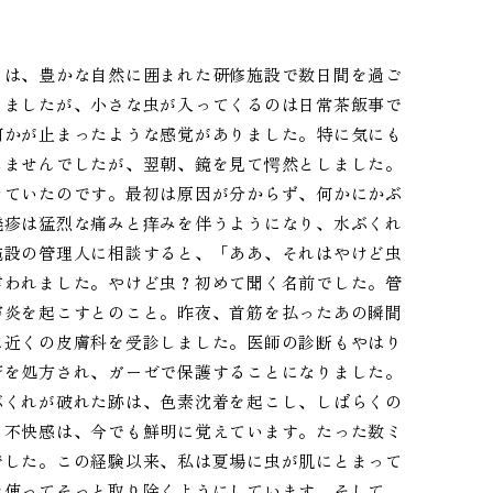
ちは、豊かな自然に囲まれた研修施設で数日間を過ご
りましたが、小さな虫が入ってくるのは日常茶飯事で
何かが止まったような感覚がありました。特に気にも
じませんでしたが、翌朝、鏡を見て愕然としました。
きていたのです。最初は原因が分からず、何かにかぶ
発疹は猛烈な痛みと痒みを伴うようになり、水ぶくれ
施設の管理人に相談すると、「ああ、それはやけど虫
言われました。やけど虫？初めて聞く名前でした。管
膚炎を起こすとのこと。昨夜、首筋を払ったあの瞬間
に近くの皮膚科を受診しました。医師の診断もやはり
膏を処方され、ガーゼで保護することになりました。
ぶくれが破れた跡は、色素沈着を起こし、しばらくの
と不快感は、今でも鮮明に覚えています。たった数ミ
でした。この経験以来、私は夏場に虫が肌にとまって
を使ってそっと取り除くようにしています。そして、