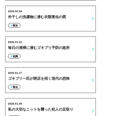
2026.02.04
外干しの洗濯物に潜む衣類害虫の罠
害虫
2026.01.22
毎日の清掃に潜むゴキブリ予防の急所
知識
2026.01.17
ゴキブリ一匹が閉店を招く現代の恐怖
害虫
2026.01.09
私の大切なニットを襲った犯人の足取り