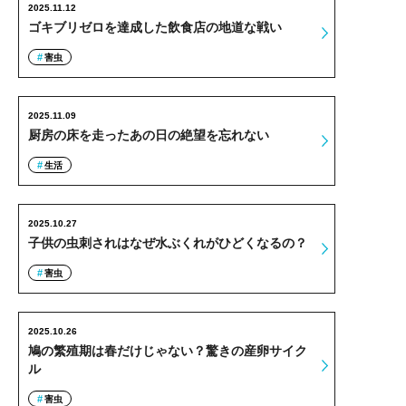
2025.11.12
ゴキブリゼロを達成した飲食店の地道な戦い
害虫
2025.11.09
厨房の床を走ったあの日の絶望を忘れない
生活
2025.10.27
子供の虫刺されはなぜ水ぶくれがひどくなるの？
害虫
2025.10.26
鳩の繁殖期は春だけじゃない？驚きの産卵サイク
ル
害虫