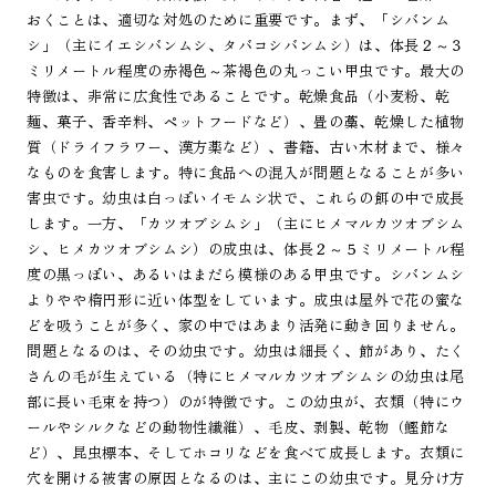
おくことは、適切な対処のために重要です。まず、「シバンム
シ」（主にイエシバンムシ、タバコシバンムシ）は、体長２～３
ミリメートル程度の赤褐色～茶褐色の丸っこい甲虫です。最大の
特徴は、非常に広食性であることです。乾燥食品（小麦粉、乾
麺、菓子、香辛料、ペットフードなど）、畳の藁、乾燥した植物
質（ドライフラワー、漢方薬など）、書籍、古い木材まで、様々
なものを食害します。特に食品への混入が問題となることが多い
害虫です。幼虫は白っぽいイモムシ状で、これらの餌の中で成長
します。一方、「カツオブシムシ」（主にヒメマルカツオブシム
シ、ヒメカツオブシムシ）の成虫は、体長２～５ミリメートル程
度の黒っぽい、あるいはまだら模様のある甲虫です。シバンムシ
よりやや楕円形に近い体型をしています。成虫は屋外で花の蜜な
どを吸うことが多く、家の中ではあまり活発に動き回りません。
問題となるのは、その幼虫です。幼虫は細長く、節があり、たく
さんの毛が生えている（特にヒメマルカツオブシムシの幼虫は尾
部に長い毛束を持つ）のが特徴です。この幼虫が、衣類（特にウ
ールやシルクなどの動物性繊維）、毛皮、剥製、乾物（鰹節な
ど）、昆虫標本、そしてホコリなどを食べて成長します。衣類に
穴を開ける被害の原因となるのは、主にこの幼虫です。見分け方