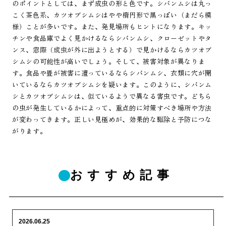
のポイントとしては、まず成虫の形と色です。シバンムシは丸っ
こく茶色系、カツオブシムシはやや楕円形で黒っぽい（まだら模
様）ことが多いです。また、発見場所もヒントになります。キッ
チンや食品庫でよく見かけるならシバンムシ、クローゼットやタ
ンス、窓際（成虫が外に出ようとする）で見かけるならカツオブ
シムシの可能性が高いでしょう。そして、被害対象が異なりま
す。食品や畳が被害に遭っているならシバンムシ、衣類に穴が開
いているならカツオブシムシを疑います。このように、シバンム
シとカツオブシムシは、似ているようで異なる害虫です。どちら
の虫が発生しているかによって、重点的に対策すべき場所や方法
が変わってきます。正しい見極めが、効果的な駆除と予防につな
がります。
おすすめ記事
2026.06.25