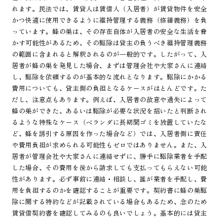
れます。民法では、賃貸人は賃借人（入居者）が賃貸物件を安全
かつ快適に使用できるように維持管理する義務（修繕義務）を負
っています。蜂の巣は、その存在自体が入居者の安全な生活を脅
かす可能性があるため、その駆除は貸主の負うべき維持管理義務
の範囲に含まれると解釈されるのが一般的です。したがって、入
居者が蜂の巣を発見した場合、まずは管理会社や大家さんに連絡
し、駆除を依頼するのが基本的な流れとなります。駆除にかかる
費用についても、貸主側の負担となるケースがほとんどです。た
だし、注意点もあります。例えば、入居者の故意や過失によって
蜂の巣ができた、あるいは駆除が必要な状況を招いたと判断され
るような特殊なケース（ベランダに長期間ゴミを放置していたな
ど、蜂を誘引する原因を作った場合など）では、入居者側に責任
や費用負担が求められる可能性もゼロではありません。また、入
居者が管理会社や大家さんに連絡せずに、勝手に駆除業者を手配
した場合、その費用を後から請求しても支払ってもらえない可能
性があります。必ず事前に連絡・相談し、誰が業者を手配し、費
用を負担するのかを確認することが重要です。契約書に蜂の巣駆
除に関する特約などが記載されている場合もあるため、念のため
賃貸借契約書を確認してみるのも良いでしょう。基本的には貸主