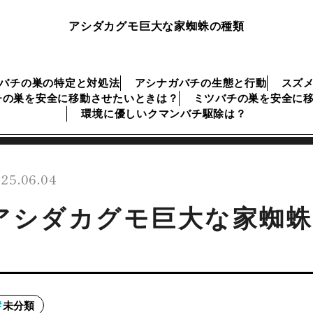
アシダカグモ巨大な家蜘蛛の種類
バチの巣の特定と対処法
アシナガバチの生態と行動
スズ
チの巣を安全に移動させたいときは？
ミツバチの巣を安全に
環境に優しいクマンバチ駆除は？
25.06.04
アシダカグモ巨大な家蜘蛛
未分類