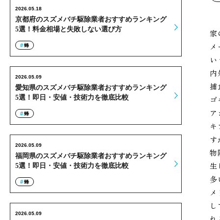
2026.05.18
京都府のスズメバチ駆除業者おすすめランキング
5選！料金相場と失敗しない選び方
家
メ
蜂
い
内
2026.05.09
捕
愛知県のスズメバチ駆除業者おすすめランキング
5選！即日・安値・技術力を徹底比較
ゴ
ア
蜂
キ
す
2026.05.09
物
福岡県のスズメバチ駆除業者おすすめランキング
生
5選！即日・安値・技術力を徹底比較
多
蜂
メ
し
2026.05.09
れ