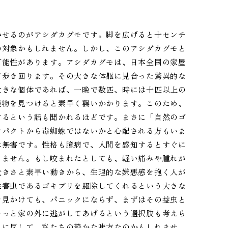
かせるのがアシダカグモです。脚を広げると十センチ
の対象かもしれません。しかし、このアシダカグモと
可能性があります。アシダカグモは、日本全国の家屋
て歩き回ります。その大きな体躯に見合った驚異的な
大きな個体であれば、一晩で数匹、時には十匹以上の
獲物を見つけると素早く襲いかかります。このため、
するという話も聞かれるほどです。まさに「自然のゴ
ンパクトから毒蜘蛛ではないかと心配される方もいま
は無害です。性格も臆病で、人間を感知するとすぐに
りません。もし咬まれたとしても、軽い痛みや腫れが
大きさと素早い動きから、生理的な嫌悪感を抱く人が
生害虫であるゴキブリを駆除してくれるという大きな
を見かけても、パニックにならず、まずはその益虫と
そっと家の外に逃がしてあげるという選択肢も考えら
目に反して、私たちの静かな味方なのかもしれませ