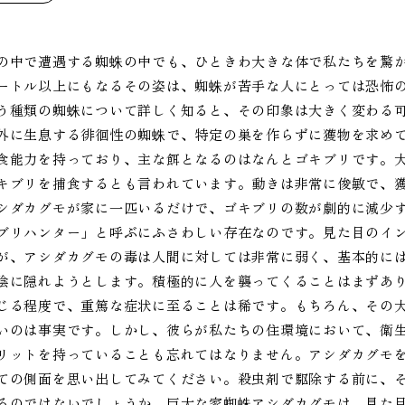
の中で遭遇する蜘蛛の中でも、ひときわ大きな体で私たちを驚
ートル以上にもなるその姿は、蜘蛛が苦手な人にとっては恐怖
う種類の蜘蛛について詳しく知ると、その印象は大きく変わる
外に生息する徘徊性の蜘蛛で、特定の巣を作らずに獲物を求め
食能力を持っており、主な餌となるのはなんとゴキブリです。
キブリを捕食するとも言われています。動きは非常に俊敏で、
シダカグモが家に一匹いるだけで、ゴキブリの数が劇的に減少
ブリハンター」と呼ぶにふさわしい存在なのです。見た目のイ
が、アシダカグモの毒は人間に対しては非常に弱く、基本的に
陰に隠れようとします。積極的に人を襲ってくることはまずあ
じる程度で、重篤な症状に至ることは稀です。もちろん、その
いのは事実です。しかし、彼らが私たちの住環境において、衛
リットを持っていることも忘れてはなりません。アシダカグモ
ての側面を思い出してみてください。殺虫剤で駆除する前に、
るのではないでしょうか。巨大な家蜘蛛アシダカグモは、見た