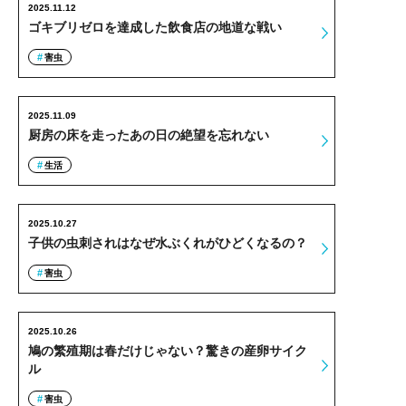
2025.11.12
ゴキブリゼロを達成した飲食店の地道な戦い
害虫
2025.11.09
厨房の床を走ったあの日の絶望を忘れない
生活
2025.10.27
子供の虫刺されはなぜ水ぶくれがひどくなるの？
害虫
2025.10.26
鳩の繁殖期は春だけじゃない？驚きの産卵サイク
ル
害虫