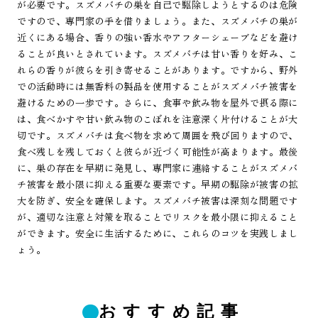
が必要です。スズメバチの巣を自己で駆除しようとするのは危険
ですので、専門家の手を借りましょう。また、スズメバチの巣が
近くにある場合、香りの強い香水やアフターシェーブなどを避け
ることが良いとされています。スズメバチは甘い香りを好み、こ
れらの香りが彼らを引き寄せることがあります。ですから、野外
での活動時には無香料の製品を使用することがスズメバチ被害を
避けるための一歩です。さらに、食事や飲み物を屋外で摂る際に
は、食べかすや甘い飲み物のこぼれを注意深く片付けることが大
切です。スズメバチは食べ物を求めて周囲を飛び回りますので、
食べ残しを残しておくと彼らが近づく可能性が高まります。最後
に、巣の存在を早期に発見し、専門家に連絡することがスズメバ
チ被害を最小限に抑える重要な要素です。早期の駆除が被害の拡
大を防ぎ、安全を確保します。スズメバチ被害は深刻な問題です
が、適切な注意と対策を取ることでリスクを最小限に抑えること
ができます。安全に生活するために、これらのコツを実践しまし
ょう。
おすすめ記事