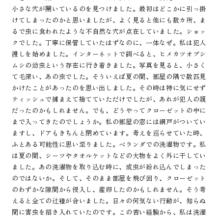
小さな穴が開いているのを見つけました。最初はどこかに引っ掛
けてしまったのかと思いましたが、よく見ると他にも数カ所、ま
るで虫に食われたような不自然な穴が点在していました。ショッ
クでした。丁寧に保管していたはずなのに、一体なぜ。私は犯人
捜しを始めました。インターネットで調べると、ヒメカツオブシ
ムシの幼虫という存在に行き着きました。写真を見ると、小さく
て毛深い、あの虫でした。そういえば夏の間、部屋の隅で数匹見
かけたことがあったのを思い出しました。その時は特に気にせず
ティッシュで捕まえて捨てていただけでしたが、あれが犯人の親
だったのかもしれません。でも、どうやってクローゼットの中に
まで入ってきたのでしょうか。私の部屋の窓には網戸がついてい
ますし、ドアもきちんと閉めています。考えを巡らせていた時、
ふとある可能性に思い至りました。ベランダでの洗濯物です。私
は夏の間、シーツやタオルケットなどの大物をよく外に干してい
ました。あの洗濯物を取り込む時に、成虫が紛れ込んでしまった
のではないか。そして、そのまま部屋を飛び回り、クローゼット
のわずかな隙間から侵入し、産卵したのかもしれません。そう考
えると全ての辻褄が合いました。日々の何気ない行動が、知らぬ
間に害虫を招き入れていたのです。この苦い経験から、私は洗濯