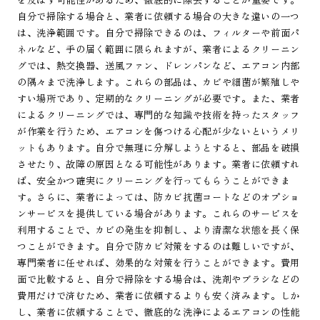
自分で掃除する場合と、業者に依頼する場合の大きな違いの一つ
は、洗浄範囲です。自分で掃除できるのは、フィルターや前面パ
ネルなど、手の届く範囲に限られますが、業者によるクリーニン
グでは、熱交換器、送風ファン、ドレンパンなど、エアコン内部
の隅々まで洗浄します。これらの部品は、カビや細菌が繁殖しや
すい場所であり、定期的なクリーニングが必要です。また、業者
によるクリーニングでは、専門的な知識や技術を持ったスタッフ
が作業を行うため、エアコンを傷つける心配が少ないというメリ
ットもあります。自分で無理に分解しようとすると、部品を破損
させたり、故障の原因となる可能性があります。業者に依頼すれ
ば、安全かつ確実にクリーニングを行ってもらうことができま
す。さらに、業者によっては、防カビ抗菌コートなどのオプショ
ンサービスを提供している場合があります。これらのサービスを
利用することで、カビの発生を抑制し、より清潔な状態を長く保
つことができます。自分で防カビ対策をするのは難しいですが、
専門業者に任せれば、効果的な対策を行うことができます。費用
面で比較すると、自分で掃除をする場合は、洗剤やブラシなどの
費用だけで済むため、業者に依頼するよりも安く済みます。しか
し、業者に依頼することで、徹底的な洗浄によるエアコンの性能