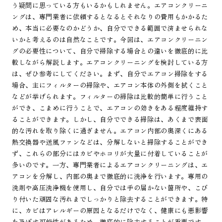
う疑問に思っている方もいるかもしれません。エアコンクリーニ
ングは、専門業者に依頼するとなるとそれなりの費用もかかるた
め、本当に必要なのかどうか、自分でできる範囲で済ませられな
いかと考えるのは自然なことです。今回は、エアコンクリーニン
グの必要性について、自分で掃除する場合との違いを徹底的に比
較しながら解説します。エアコンクリーニングを検討している方
は、ぜひ参考にしてください。まず、自分でエアコン掃除をする
場合、主にフィルターの掃除や、エアコン本体の外側を拭くこと
などが挙げられます。フィルターの掃除は比較的簡単に行うこと
ができ、こまめに行うことで、エアコンの効きをある程度維持す
ることができます。しかし、自分でできる掃除は、あくまで表面
的な汚れを取り除くに過ぎません。エアコン内部の奥深くにある
熱交換器や送風ファンなどは、分解しないと掃除することができ
ず、これらの部分にはカビやホコリが大量に付着していることが
多いのです。一方、専門業者によるエアコンクリーニングは、エ
アコンを分解し、内部の奥まで徹底的に洗浄を行います。専用の
洗剤や高圧洗浄機を使用し、自分では手の届かない箇所や、こび
り付いた頑固な汚れまでしっかりと除去することができます。特
に、カビはアレルギーの原因となるだけでなく、健康にも悪影響
を及ぼす可能性があるため、徹底的に除去することが重要です。