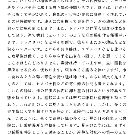
には、いくつかの種類が考えられます。その代表格が、アナバチ
科やドロバチ科に属する狩り蜂の仲間たちです。例えば、ジガバ
チは黒くて光沢があり、腹部の付け根が非常に細長くくびれてい
るのが特徴的です。地面に穴を掘って巣を作り、ガの幼虫などを
狩って幼虫の餌にします。また、ドロバチの仲間も細身の体型を
しており、泥で徳利（とっくり）のような形の巣を作る種類がい
ます。トックリバチなどがその例で、彼らもまたガの幼虫などを
狩るハンターです。これらの狩り蜂は、スズメバチなどと比べる
と攻撃性は低く、こちらから手を出さない限り、人を襲ってくる
ことはほとんどありません。毒針は持っていますが、主に獲物を
麻痺させるために使われます。刺されると痛みを伴いますが、命
に関わるような強い毒性を持つ種は稀です。さらに細長く見える
ものとしては、ヒメバチ科などの寄生蜂の仲間も考えられます。
これらの蜂は、他の昆虫の体内に卵を産み付けるという特異な生
態を持っています。種類によっては非常に細長い産卵管を持って
おり、これが針のように見えることもあります。しかし、多くの
寄生蜂は人間を刺す能力を持たず、危険性はほとんどありませ
ん。このように、黒くて細長い蜂の多くは、見た目の印象とは裏
腹に、比較的温厚な性格をしています。見かけた際には、まずそ
の種類を特定しようと試みることが、冷静な対応への第一歩とな