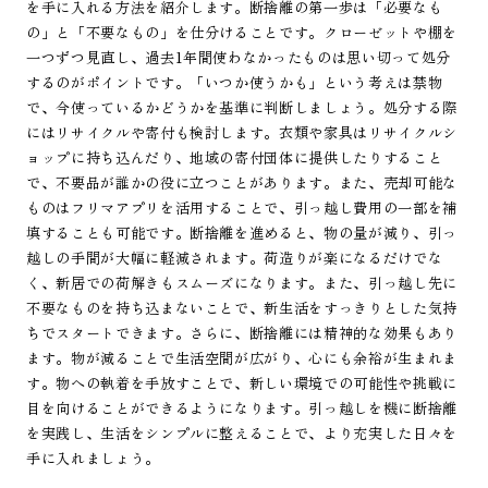
を手に入れる方法を紹介します。断捨離の第一歩は「必要なも
の」と「不要なもの」を仕分けることです。クローゼットや棚を
一つずつ見直し、過去1年間使わなかったものは思い切って処分
するのがポイントです。「いつか使うかも」という考えは禁物
で、今使っているかどうかを基準に判断しましょう。処分する際
にはリサイクルや寄付も検討します。衣類や家具はリサイクルシ
ョップに持ち込んだり、地域の寄付団体に提供したりすること
で、不要品が誰かの役に立つことがあります。また、売却可能な
ものはフリマアプリを活用することで、引っ越し費用の一部を補
填することも可能です。断捨離を進めると、物の量が減り、引っ
越しの手間が大幅に軽減されます。荷造りが楽になるだけでな
く、新居での荷解きもスムーズになります。また、引っ越し先に
不要なものを持ち込まないことで、新生活をすっきりとした気持
ちでスタートできます。さらに、断捨離には精神的な効果もあり
ます。物が減ることで生活空間が広がり、心にも余裕が生まれま
す。物への執着を手放すことで、新しい環境での可能性や挑戦に
目を向けることができるようになります。引っ越しを機に断捨離
を実践し、生活をシンプルに整えることで、より充実した日々を
手に入れましょう。