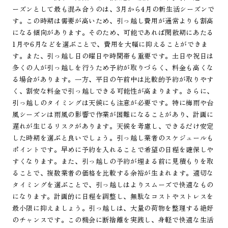
ーズンとして最も混み合うのは、3月から4月の新生活シーズンで
す。この時期は需要が高いため、引っ越し費用が通常よりも割高
になる傾向があります。そのため、可能であれば閑散期にあたる
1月や6月などを選ぶことで、費用を大幅に抑えることができま
す。また、引っ越し日の曜日や時間帯も重要です。土日や祝日は
多くの人が引っ越しを行うため予約が取りづらく、料金も高くな
る場合があります。一方、平日の午前中は比較的予約が取りやす
く、割安な料金で引っ越しできる可能性が高まります。さらに、
引っ越しのタイミングは天候にも注意が必要です。特に梅雨や台
風シーズンは雨風の影響で作業が困難になることがあり、計画に
遅れが生じるリスクがあります。天候を考慮し、できるだけ安定
した時期を選ぶと良いでしょう。引っ越し業者のスケジュールも
ポイントです。早めに予約を入れることで希望の日程を確保しや
すくなります。また、引っ越しの予約が埋まる前に見積もりを取
ることで、複数業者の価格を比較する余裕が生まれます。適切な
タイミングを選ぶことで、引っ越しはよりスムーズで快適なもの
になります。計画的に日程を調整し、無駄なコストやストレスを
最小限に抑えましょう。引っ越しは、大量の荷物を整理する絶好
のチャンスです。この機会に断捨離を実践し、身軽で快適な生活