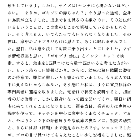
形をしています。しかし、サイズは1センチにも満たないほど小
さい。「まさか、ゴキブリの赤ちゃん？」そう思った途端、全身
に鳥肌が立ちました。成虫でさえ見るのも嫌なのに、その幼虫が
いるということは、この家のどこかで繁殖しているかもしれな
い。そう考えると、いてもたってもいられなくなりました。その
夜は、家中がゴキブリだらけに思えて、ろくに眠れませんでし
た。翌日、私は意を決して対策に乗り出すことにしました。まず
は情報収集と思い、「ゴキブリ 幼虫」とインターネットで検
索。すると、幼虫を1匹見つけたら数十匹はいると考えた方がい
い、という恐ろしい情報ばかり。さらに、幼虫は狭い隙間に潜む
のが得意で、駆除が難しいとも書かれていました。もう素人では
手に負えないかもしれない。そう感じた私は、すぐに害虫駆除の
専門業者に連絡を取りました。電話口で状況を説明すると、担当
者の方は冷静に、しかし親身になって話を聞いてくれ、翌日に調
査に来てくれることになりました。調査当日、業者の方は専用の
機材を使って、キッチンを中心に家中をくまなくチェック。する
と、やはりシンク下の配管周りや冷蔵庫の裏などに、複数の幼虫
と、さらには卵（卵鞘）まで発見されたのです。ショックでした
が、プロの目で見つけてもらえたことに少し安堵もしました。駆