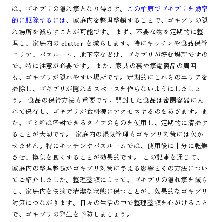
は、ゴキブリの隠れ家となり得ます。
この柏原でゴキブリを効率
的に駆除するには
、家庭内を整理整頓することで、ゴキブリの隠
れ場所を減らすことが可能です。 まず、不要な物を定期的に整
理し、家庭内の clutter を減らします。特にキッチンや食品保管
エリア、バスルーム、地下室などは、ゴキブリが好む場所ですの
で、特に注意が必要です。 また、家具の裏や家電製品の周囲
も、ゴキブリが隠れやすい場所です。定期的にこれらのエリアを
掃除し、ゴキブリが隠れるスペースを作らないようにしましょ
う。 食品の保管方法も重要です。開封した食品は密閉容器に入
れて保存し、ゴキブリが食料源にアクセスするのを防ぎます。ま
た、ゴミ箱は密封できるタイプのものを使用し、定期的に清掃す
ることが大切です。 家庭内の湿気管理もゴキブリ対策には欠か
せません。特にキッチンやバスルームでは、使用後に十分に乾燥
させ、換気を良くすることが効果的です。 この記事を通じて、
家庭内の整理整頓がゴキブリ対策に与える影響とその方法につい
てご紹介しました。整理整頓によって、ゴキブリの隠れ家を減ら
し、家庭内を快適で清潔な状態に保つことが、効果的なゴキブリ
対策につながります。日々の生活の中で整理整頓を心がけること
で、ゴキブリの発生を予防しましょう。