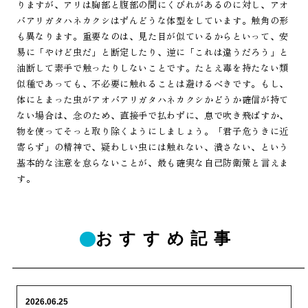
りますが、アリは胸部と腹部の間にくびれがあるのに対し、アオ
バアリガタハネカクシはずんどうな体型をしています。触角の形
も異なります。重要なのは、見た目が似ているからといって、安
易に「やけど虫だ」と断定したり、逆に「これは違うだろう」と
油断して素手で触ったりしないことです。たとえ毒を持たない類
似種であっても、不必要に触れることは避けるべきです。もし、
体にとまった虫がアオバアリガタハネカクシかどうか確信が持て
ない場合は、念のため、直接手で払わずに、息で吹き飛ばすか、
物を使ってそっと取り除くようにしましょう。「君子危うきに近
寄らず」の精神で、疑わしい虫には触れない、潰さない、という
基本的な注意を怠らないことが、最も確実な自己防衛策と言えま
す。
おすすめ記事
2026.06.25