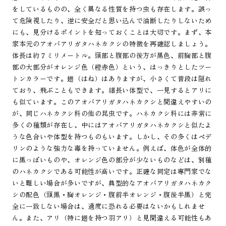
をしているものの、全く異なる性質を持つ虫も存在します。誤っ
て危険視したり、逆に安全だと思い込んで油断したりしないため
にも、見分けるポイントを知っておくことは大切です。まず、本
家本元のアオバアリガタハネカクシの特徴を再確認しましょう。
体長は約７ミリメートル。頭部と腹部の後方が黒色、前胸部と腹
部の大部分がオレンジ色（橙赤色）という、はっきりとしたツー
トンカラーです。翅（はね）はありますが、小さくて普段は隠れ
ており、飛ぶこともできます。細長い体型で、一見するとアリに
も似ています。このアオバアリガタハネカクシと間違えやすいの
が、同じハネカクシ科の他の昆虫です。ハネカクシ科には非常に
多くの種類が存在し、中にはアオバアリガタハネカクシと似たよ
うな色合いや体型を持つものもいます。しかし、その多くはペデ
リンのような強力な毒を持っていません。例えば、体色が全体的
に黒っぽいものや、オレンジ色の部分が少ないものなどは、別種
のハネカクシである可能性が高いです。正確な同定は専門家でな
いと難しい場合が多いですが、典型的なアオバアリガタハネカク
シの配色（頭黒・胸オレンジ・腹前半オレンジ・腹後半黒）と完
全に一致しない場合は、過度に恐れる必要はないかもしれませ
ん。また、アリ（特に翅を持つ羽アリ）と見間違える可能性もあ