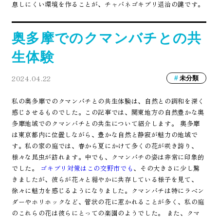
息しにくい環境を作ることが、チャバネゴキブリ退治の鍵です。
奥多摩でのクマンバチとの共
生体験
2024.04.22
未分類
私の奥多摩でのクマンバチとの共生体験は、自然との調和を深く
感じさせるものでした。この記事では、関東地方の自然豊かな奥
多摩地域でのクマンバチとの共生について紹介します。 奥多摩
は東京都内に位置しながら、豊かな自然と静寂が魅力の地域で
す。私の家の庭では、春から夏にかけて多くの花が咲き誇り、
様々な昆虫が訪れます。中でも、クマンバチの姿は非常に印象的
でした。
ゴキブリ対策はこの交野市でも
、その大きさに少し驚
きましたが、彼らが花々と穏やかに共存している様子を見て、
徐々に魅力を感じるようになりました。クマンバチは特にラベン
ダーやホリホックなど、管状の花に惹かれることが多く、私の庭
のこれらの花は彼らにとっての楽園のようでした。 また、クマ