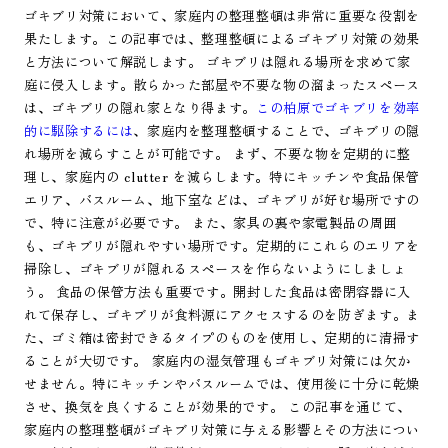
ゴキブリ対策において、家庭内の整理整頓は非常に重要な役割を
果たします。この記事では、整理整頓によるゴキブリ対策の効果
と方法について解説します。 ゴキブリは隠れる場所を求めて家
庭に侵入します。散らかった部屋や不要な物の溜まったスペース
は、ゴキブリの隠れ家となり得ます。
この柏原でゴキブリを効率
的に駆除するには
、家庭内を整理整頓することで、ゴキブリの隠
れ場所を減らすことが可能です。 まず、不要な物を定期的に整
理し、家庭内の clutter を減らします。特にキッチンや食品保管
エリア、バスルーム、地下室などは、ゴキブリが好む場所ですの
で、特に注意が必要です。 また、家具の裏や家電製品の周囲
も、ゴキブリが隠れやすい場所です。定期的にこれらのエリアを
掃除し、ゴキブリが隠れるスペースを作らないようにしましょ
う。 食品の保管方法も重要です。開封した食品は密閉容器に入
れて保存し、ゴキブリが食料源にアクセスするのを防ぎます。ま
た、ゴミ箱は密封できるタイプのものを使用し、定期的に清掃す
ることが大切です。 家庭内の湿気管理もゴキブリ対策には欠か
せません。特にキッチンやバスルームでは、使用後に十分に乾燥
させ、換気を良くすることが効果的です。 この記事を通じて、
家庭内の整理整頓がゴキブリ対策に与える影響とその方法につい