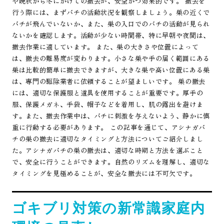
や晩秋から冬にかけての撤去が、安全かつ効果的です。 撤去を
行う際には、まずバチの活動状況を観察しましょう。巣の近くで
バチが飛んでいないか、また、巣の入口でのバチの活動が見られ
ないかを確認します。活動が少ない時間帯、特に早朝や夜間は、
撤去作業に適しています。 また、巣の大きさや位置によって
は、撤去の難易度が変わります。小さな巣や手の届く範囲にある
巣は比較的簡単に撤去できますが、大きな巣や高い位置にある巣
は、専門の駆除業者に依頼することが望ましいです。 巣の撤去
には、適切な保護服と道具を使用することが重要です。厚手の
服、保護メガネ、手袋、帽子などを着用し、肌の露出を避けま
す。また、撤去作業中は、バチに刺激を与えないよう、静かに慎
重に行動する必要があります。 この記事を通じて、アシナガバ
チの巣の撤去に適切なタイミングと方法についてご紹介しまし
た。アシナガバチの巣の撤去は、適切な時期と方法を選ぶこと
で、安全に行うことができます。自然のリズムを理解し、適切な
タイミングを見極めることが、安全な撤去には不可欠です。
ゴキブリ対策の新常識家庭内