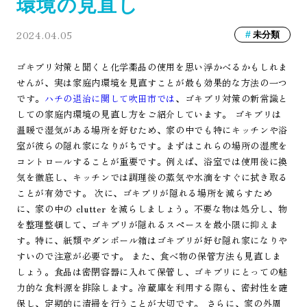
環境の見直し
2024.04.05
未分類
ゴキブリ対策と聞くと化学薬品の使用を思い浮かべるかもしれま
せんが、実は家庭内環境を見直すことが最も効果的な方法の一つ
です。
ハチの退治に関して吹田市では
、ゴキブリ対策の新常識と
しての家庭内環境の見直し方をご紹介しています。 ゴキブリは
温暖で湿気がある場所を好むため、家の中でも特にキッチンや浴
室が彼らの隠れ家になりがちです。まずはこれらの場所の湿度を
コントロールすることが重要です。例えば、浴室では使用後に換
気を徹底し、キッチンでは調理後の蒸気や水滴をすぐに拭き取る
ことが有効です。 次に、ゴキブリが隠れる場所を減らすため
に、家の中の clutter を減らしましょう。不要な物は処分し、物
を整理整頓して、ゴキブリが隠れるスペースを最小限に抑えま
す。特に、紙類やダンボール箱はゴキブリが好む隠れ家になりや
すいので注意が必要です。 また、食べ物の保管方法も見直しま
しょう。食品は密閉容器に入れて保管し、ゴキブリにとっての魅
力的な食料源を排除します。冷蔵庫を利用する際も、密封性を確
保し、定期的に清掃を行うことが大切です。 さらに、家の外周