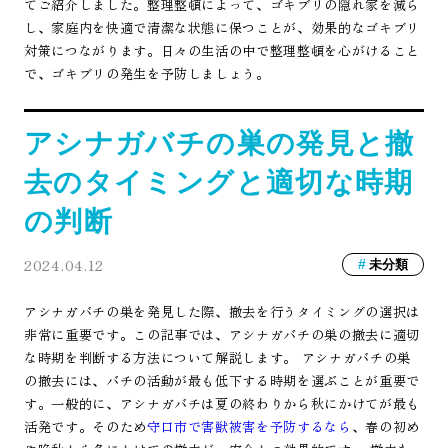
てご紹介しました。整理整頓によって、ゴキブリの隠れ家を減ら
し、家庭内を快適で清潔な状態に保つことが、効果的なゴキブリ
対策につながります。日々の生活の中で整理整頓を心がけること
で、ゴキブリの発生を予防しましょう。
アシナガバチの巣の発見と撤
去のタイミングと適切な時期
の判断
2024.04.12
未分類
アシナガバチの巣を発見した際、撤去を行うタイミングの選択は
非常に重要です。この記事では、アシナガバチの巣の撤去に適切
な時期を判断する方法について解説します。 アシナガバチの巣
の撤去には、バチの活動が最も低下する時期を選ぶことが重要で
す。一般的に、アシナガバチは夏の終わりから秋にかけてが最も
活発です。そのため
守口市で害獣被害を予防するなら
、春の初め