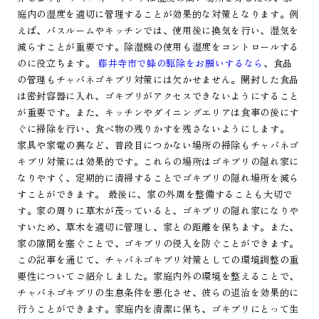
庭内の湿度を適切に管理することが効果的な対策となります。例
えば、バスルームやキッチンでは、使用後に換気を行い、湿気を
減らすことが重要です。除湿機の使用も湿度をコントロールする
のに役立ちます。
藤井寺市で蜂の駆除をお願いするなら
、食品
の管理もチャバネゴキブリ対策には欠かせません。開封した食品
は密封容器に入れ、ゴキブリがアクセスできないようにすること
が重要です。また、キッチンやダイニングエリアは食事の後にす
ぐに掃除を行い、食べ物の残りかすを残さないようにします。
家具や家電の裏など、普段目につかない場所の掃除もチャバネゴ
キブリ対策には効果的です。これらの場所はゴキブリの隠れ家に
なりやすく、定期的に清掃することでゴキブリの隠れ場所を減ら
すことができます。 最後に、家の外周を整備することも大切で
す。家の周りに草木が茂っていると、ゴキブリの隠れ家になりや
すいため、草木を適切に管理し、家との距離を保ちます。また、
家の隙間を塞ぐことで、ゴキブリの侵入を防ぐことができます。
この記事を通じて、チャバネゴキブリ対策としての環境調整の重
要性についてご紹介しました。家庭内外の環境を整えることで、
チャバネゴキブリの生息条件を悪化させ、彼らの退治を効果的に
行うことができます。家庭内を清潔に保ち、ゴキブリにとって生