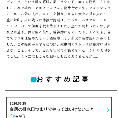
グシャリ、という嫌な感触。第二ラウンド、辛くも勝利…？しか
し、これで終わりではありません。後片付けです。ティッシュご
とビニール袋に入れ、固く口を縛り、さらに大きい袋に入れて二
重に封印。床に残った体液や洗剤は、アルコールスプレーとキッ
チンペーパーで何度も拭き取りました。全てが終わったのは、深
夜２時過ぎ。体は疲れ果て、精神的にもぐったり。それでも、自
力でヤツを仕留めたという達成感（と、多大な疲労感）がありま
した。この経験から学んだのは、殺虫剤のストックは絶対に切ら
さないこと、そして、どんな状況でも諦めない心（？）の大切さ
でした。もう二度とこんな戦いはしたくありませんが…。
おすすめ記事
2026.06.25
台所の排水口つまりでやってはいけないこと
台所