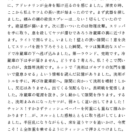
に、アドレナリンが全身を駆け巡るのを感じました。深夜０時、
ここから私とヤツとの長い夜が始まったのです。まず武器を探し
ました。頼みの綱の殺虫スプレーは…ない！切らしていたので
す。絶望感が襲います。次に思いついたのは物理攻撃。スリッパ
を手に取り、息を殺してヤツが潜むであろう冷蔵庫の裏に近づき
ます。ライトで照らすと、いました！壁との狭い隙間に！意を決
してスリッパを振り下ろそうとした瞬間、ヤツは驚異的なスピー
ドで冷蔵庫の下へ逃げ込みました。第一ラウンド、完敗です。冷
蔵庫の下は手が届きません。どうする？考えろ、私！そこで閃い
たのが、食器用洗剤です。ネットで「洗剤はゴキブリの気門を塞
いで窒息させる」という情報を読んだ記憶がありました。洗剤ボ
トルを手に、再び冷蔵庫前へ。隙間に向かって洗剤を噴射！しか
し、反応はありません。出てくる気配もない。長期戦を覚悟しま
した。冷蔵庫の電源を抜き、少し動かして隙間を作ります。する
と、洗剤まみれになったヤツが、弱々しく這い出してきました！
チャンス！すかさずティッシュペーパーを何重にも重ねて掴みか
かります！…が、ヌルッとした感触とともに取り逃がしてしまい
ました。半狂乱になりながらも、床を這うヤツを追いかけ、今度
こそ！と全体重を乗せるようにティッシュで押さえつけました。