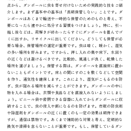
点から、ダンボールに虫を寄せ付けないための実践的な技をご紹
介します。まず基本中の基本は「長期保管しない」ことです。ダ
ンボールはあくまで輸送や一時的な保管のためのものと考え、不
要になったら速やかに処分する習慣をつけましょう。特に、引っ
越し後などは、荷解きが終わったらすぐにダンボールを畳んでゴ
ミに出すか、リサイクルに出してください。どうしても保管が必
要な場合、保管場所の選定が重要です。虫は暗く、暖かく、湿気
の多い場所を好みます。ですから、押し入れの奥や床下、水回り
の近くなどは避けるべきです。比較的、風通しが良く、乾燥した
場所を選びましょう。保管する際は、ダンボールを直接床に置か
ないこともポイントです。床との間にすのこを敷くなどして空間
を作り、通気性を確保します。これにより、湿気がこもるのを防
ぎ、虫が隠れる場所を減らすことができます。ダンボールの中に
物を入れる場合は、衣類や食品などを直接入れないようにしまし
ょう。ビニール袋や密閉できる容器に入れてからダンボールに収
納することで、虫の侵入や餌になるのを防げます。市販の防虫剤
や除湿剤をダンボールの近くに置くのも一定の効果は期待できま
すが、過信は禁物です。あくまで補助的な対策と考え、定期的な
換気や清掃を怠らないことが重要です。もし、保管しているダン