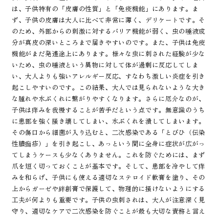
は、子供特有の「皮膚の性質」と「免疫機能」にあります。ま
ず、子供の皮膚は大人に比べて非常に薄く、デリケートです。そ
のため、外部からの刺激に対するバリア機能が弱く、虫の唾液成
分が真皮の深いところまで届きやすいのです。また、子供は免疫
機能がまだ発達途上にあります。様々な虫に刺された経験が少な
いため、虫の唾液という異物に対して体が過剰に反応してしま
い、大人よりも強いアレルギー反応、すなわち激しい炎症を引き
起こしやすいのです。この結果、大人では見られないような大き
な腫れや水ぶくれに繋がりやすくなります。さらに厄介なのが、
子供は痒みを我慢することが苦手だという点です。無意識のうち
に患部を強く掻き壊してしまい、水ぶくれを潰してしまいます。
その傷口から細菌が入り込むと、二次感染である「とびひ（伝染
性膿痂疹）」を引き起こし、あっという間に全身に症状が広がっ
てしまうケースも少なくありません。これを防ぐためには、まず
爪を短く切っておくことが基本です。そして、患部を冷やして痒
みを和らげ、子供にも使える適切なステロイド軟膏を塗り、その
上からガーゼや絆創膏で保護して、物理的に掻けないようにする
工夫が何よりも重要です。子供の虫刺されは、大人が注意深く見
守り、適切なケアで二次感染を防ぐことが最も大切な責務と言え