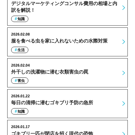
デジタルマーケティングコンサル費用の相場と内
訳を解説！
知識
2026.02.08
服を食べる虫を家に入れないための水際対策
生活
2026.02.04
外干しの洗濯物に潜む衣類害虫の罠
害虫
2026.01.22
毎日の清掃に潜むゴキブリ予防の急所
知識
2026.01.17
ゴキブリ一匹が閉店を招く現代の恐怖