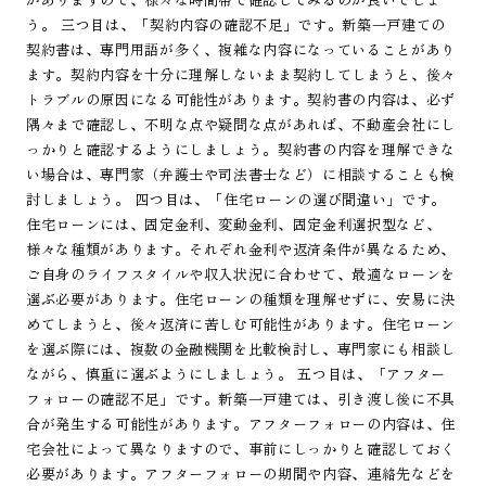
う。 三つ目は、「契約内容の確認不足」です。新築一戸建ての
契約書は、専門用語が多く、複雑な内容になっていることがあり
ます。契約内容を十分に理解しないまま契約してしまうと、後々
トラブルの原因になる可能性があります。契約書の内容は、必ず
隅々まで確認し、不明な点や疑問な点があれば、不動産会社にし
っかりと確認するようにしましょう。契約書の内容を理解できな
い場合は、専門家（弁護士や司法書士など）に相談することも検
討しましょう。 四つ目は、「住宅ローンの選び間違い」です。
住宅ローンには、固定金利、変動金利、固定金利選択型など、
様々な種類があります。それぞれ金利や返済条件が異なるため、
ご自身のライフスタイルや収入状況に合わせて、最適なローンを
選ぶ必要があります。住宅ローンの種類を理解せずに、安易に決
めてしまうと、後々返済に苦しむ可能性があります。住宅ローン
を選ぶ際には、複数の金融機関を比較検討し、専門家にも相談し
ながら、慎重に選ぶようにしましょう。 五つ目は、「アフター
フォローの確認不足」です。新築一戸建ては、引き渡し後に不具
合が発生する可能性があります。アフターフォローの内容は、住
宅会社によって異なりますので、事前にしっかりと確認しておく
必要があります。アフターフォローの期間や内容、連絡先などを