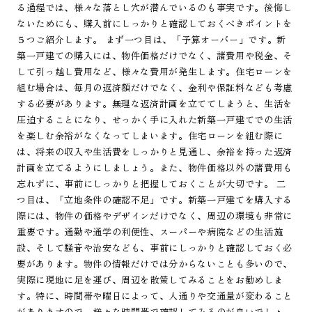
る過程では、様々な落とし穴が潜んでいるのも事実です。後悔し
ないためにも、購入前にしっかりと確認しておくべきポイントを
５つご紹介します。 まず一つ目は、「予算オーバー」です。新
築一戸建ての購入には、物件価格だけでなく、諸費用や税金、そ
して引っ越し費用など、様々な費用が発生します。住宅ローンを
組む場合は、毎月の返済額だけでなく、金利や保証料なども考慮
する必要があります。無理な返済計画を立ててしまうと、生活を
圧迫することになり、せっかく手に入れた新築一戸建てでの生活
を楽しむ余裕がなくなってしまいます。住宅ローンを組む際に
は、将来の収入や生活費をしっかりと見通し、余裕を持った返済
計画を立てるようにしましょう。また、物件価格以外の諸費用も
忘れずに、事前にしっかりと把握しておくことが大切です。 二
つ目は、「立地条件の確認不足」です。新築一戸建てを購入する
際には、物件の価格やデザインだけでなく、周辺の環境も非常に
重要です。通勤や通学の利便性、スーパーや病院などの生活施
設、そして騒音や治安なども、事前にしっかりと確認しておく必
要があります。物件の情報だけでは分からないことも多いので、
実際に現地に足を運び、周辺を散策してみることをお勧めしま
す。特に、時間帯や曜日によって、人通りや交通量が変わること
がありますので、様々な時間帯で確認してみるのが良いでしょ