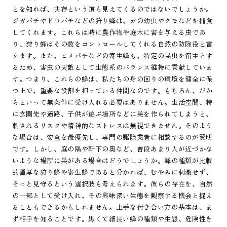
とを知れば、共存という道も見えてくるのではないでしょうか。
ジガバチやドロバチなどの狩り蜂は、ガの幼虫やクモなどを捕食
してくれます。これらは時に農作物や庭木に害を与える虫であ
り、狩り蜂はその数をコントロールしてくれる自然の防除役と言
えます。また、ヒメバチなどの寄生蜂も、特定の昆虫を宿主とす
るため、害虫の天敵として生態系のバランス維持に貢献していま
す。つまり、これらの蜂は、私たちの身の回りの環境を健全に保
つ上で、重要な役割を担っている仲間なのです。もちろん、だか
らといって無条件に受け入れる必要はありません。生活空間、特
に玄関先や通路、子供が遊ぶ場所などに巣を作られてしまうと、
刺されるリスクや精神的なストレスは無視できません。そのよう
な場合は、安全を最優先し、専門の駆除業者に相談するのが賢明
です。しかし、庭の隅や軒下の奥など、普段あまり人が近づかな
いような場所に巣がある場合はどうでしょうか。蜂の種類が比較
的温厚な狩り蜂や寄生蜂であると分かれば、むやみに刺激せず、
そっと見守るという選択肢も考えられます。彼らの存在を、自然
の一部として受け入れ、その興味深い生態を観察する機会と捉え
ることもできるかもしれません。上手な付き合い方の基本は、ま
ず相手を知ることです。黒くて細長い蜂の種類や生態、危険性を