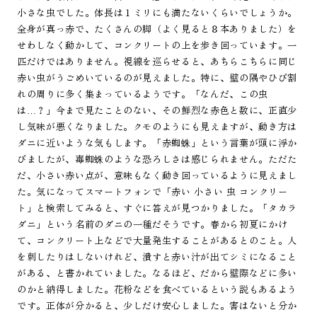
小さな虫でした。体長は１ミリにも満たないくらいでしょうか。
全身が真っ赤で、たくさんの脚（よく見ると８本ありました）を
せわしなく動かして、コンクリートの上を歩き回っています。一
匹だけではありません。視線を巡らせると、あちらこちらに同じ
赤い虫がうごめいているのが見えました。特に、壁の隅やひび割
れの周りに多く集まっているようです。「なんだ、この虫
は…？」今まで見たことのない、その鮮烈な赤色と数に、正直少
し気味が悪くなりました。クモのようにも見えますが、動き方は
ダニに近いような気もします。「赤蜘蛛」という言葉が頭に浮か
びましたが、毒蜘蛛のような恐ろしさは感じられません。ただた
だ、小さい赤い点が、意味もなく動き回っているように見えまし
た。気になってスマートフォンで「赤い 小さい 虫 コンクリー
ト」と検索してみると、すぐに答えが見つかりました。「タカラ
ダニ」という名前のダニの一種だそうです。春から初夏にかけ
て、コンクリート上などで大量発生することがあるとのこと。人
を刺したりはしないけれど、潰すと赤い汁が出てシミになること
がある、と書かれていました。なるほど、だから壁際などに多い
のかと納得しました。花粉などを食べているという説もあるよう
です。正体が分かると、少しだけ安心しました。害はないと分か