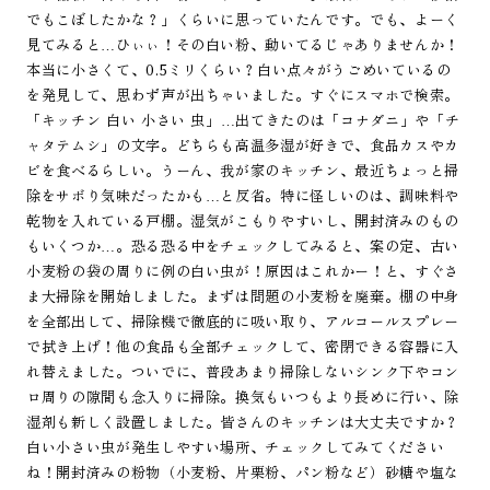
でもこぼしたかな？」くらいに思っていたんです。でも、よーく
見てみると…ひぃぃ！その白い粉、動いてるじゃありませんか！
本当に小さくて、0.5ミリくらい？白い点々がうごめいているの
を発見して、思わず声が出ちゃいました。すぐにスマホで検索。
「キッチン 白い 小さい 虫」…出てきたのは「コナダニ」や「チ
ャタテムシ」の文字。どちらも高温多湿が好きで、食品カスやカ
ビを食べるらしい。うーん、我が家のキッチン、最近ちょっと掃
除をサボり気味だったかも…と反省。特に怪しいのは、調味料や
乾物を入れている戸棚。湿気がこもりやすいし、開封済みのもの
もいくつか…。恐る恐る中をチェックしてみると、案の定、古い
小麦粉の袋の周りに例の白い虫が！原因はこれかー！と、すぐさ
ま大掃除を開始しました。まずは問題の小麦粉を廃棄。棚の中身
を全部出して、掃除機で徹底的に吸い取り、アルコールスプレー
で拭き上げ！他の食品も全部チェックして、密閉できる容器に入
れ替えました。ついでに、普段あまり掃除しないシンク下やコン
ロ周りの隙間も念入りに掃除。換気もいつもより長めに行い、除
湿剤も新しく設置しました。皆さんのキッチンは大丈夫ですか？
白い小さい虫が発生しやすい場所、チェックしてみてください
ね！開封済みの粉物（小麦粉、片栗粉、パン粉など）砂糖や塩な