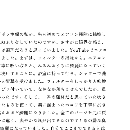
ズボラ主婦の私が、先日初めてエアコン掃除に挑戦し
見ぬふりをしていたのですが、さすがに限界を感じ、
無理だろうと思っていました。YouTubeでエアコ
きました。まずは、フィルターの掃除から。エアコン
丁寧に吸い取ると、みるみるうちに綺麗になっていく
水洗いすることに。浴室に持って行き、シャワーで洗
かと衝撃を受けました。フィルターをしっかりと乾燥
こびり付いていて、なかなか落ちませんでしたが、重
かったです。そして、一番の難関だと思っていた吹き
けたものを使って、奥に溜まったホコリを丁寧に拭き
違えるほど綺麗になりました。全てのパーツを元に戻
かに違う、爽やかな風が出てきたのです！あの嫌な臭
くほど綺麗になっていました。自分でここまでできるとは