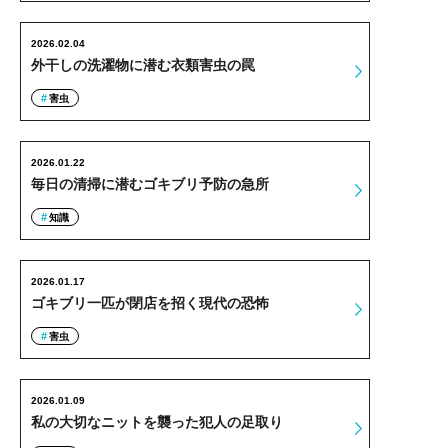
2026.02.04
外干しの洗濯物に潜む衣類害虫の罠
害虫
2026.01.22
毎日の清掃に潜むゴキブリ予防の急所
知識
2026.01.17
ゴキブリ一匹が閉店を招く現代の恐怖
害虫
2026.01.09
私の大切なニットを襲った犯人の足取り