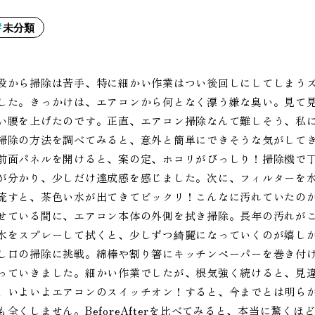
未分類
段から掃除は苦手、特に細かい作業はつい後回しにしてしまう
した。きっかけは、エアコンから何となく漂う嫌な臭い。見て
い腰を上げたのです。正直、エアコン掃除なんて難しそう、私には
掃除の方法を調べてみると、意外と簡単にできそうな気がして
前面パネルを開けると、案の定、ホコリがびっしり！掃除機で
が分かり、少しだけ達成感を感じました。次に、フィルターを
流すと、茶色い水が出てきてビックリ！こんなに汚れていたの
せている間に、エアコン本体の外側を拭き掃除。長年の汚れが
水をスプレーして拭くと、少しずつ綺麗になっていくのが嬉し
し口の掃除に挑戦。綿棒や割り箸にキッチンペーパーを巻き付
っていきました。細かい作業でしたが、根気強く続けると、見
、いよいよエアコンのスイッチオン！すると、今までとは明ら
も全くしません。BeforeAfterを比べてみると、本当に驚