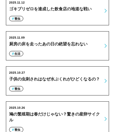
2025.11.12
ゴキブリゼロを達成した飲食店の地道な戦い
害虫
2025.11.09
厨房の床を走ったあの日の絶望を忘れない
生活
2025.10.27
子供の虫刺されはなぜ水ぶくれがひどくなるの？
害虫
2025.10.26
鳩の繁殖期は春だけじゃない？驚きの産卵サイク
ル
害虫