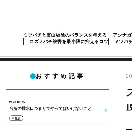
ミツバチと害虫駆除のバランスを考える
アシナガ
スズメバチ被害を最小限に抑えるコツ
ミツバ
20
おすすめ記事
2026.06.25
B
台所の排水口つまりでやってはいけないこと
台所