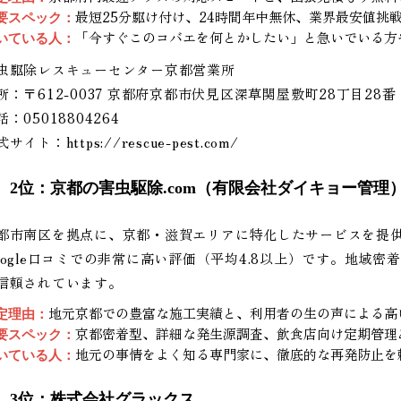
最短25分駆け付け、24時間年中無休、業界最安値挑
要スペック：
「今すぐこのコバエを何とかしたい」と急いでいる方
いている人：
虫駆除レスキューセンター京都営業所
所：〒612-0037 京都府京都市伏見区深草関屋敷町28丁目28番 
話：05018804264
式サイト：
https://rescue-pest.com/
2位：京都の害虫駆除.com（有限会社ダイキョー管理
都市南区を拠点に、京都・滋賀エリアに特化したサービスを提
oogle口コミでの非常に高い評価（平均4.8以上）です。地域
信頼されています。
地元京都での豊富な施工実績と、利用者の生の声による高
定理由：
京都密着型、詳細な発生源調査、飲食店向け定期管理
要スペック：
地元の事情をよく知る専門家に、徹底的な再発防止を
いている人：
3位：株式会社グラックス