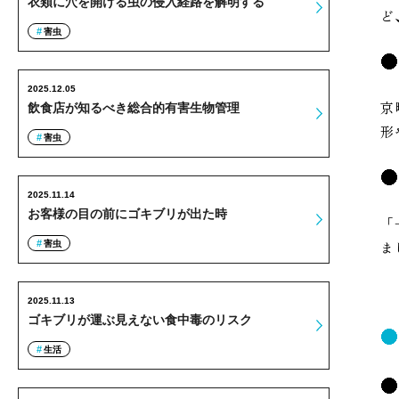
衣類に穴を開ける虫の侵入経路を解明する
ど
害虫
2025.12.05
京
飲食店が知るべき総合的有害生物管理
形
害虫
2025.11.14
お客様の目の前にゴキブリが出た時
「
ま
害虫
2025.11.13
ゴキブリが運ぶ見えない食中毒のリスク
生活