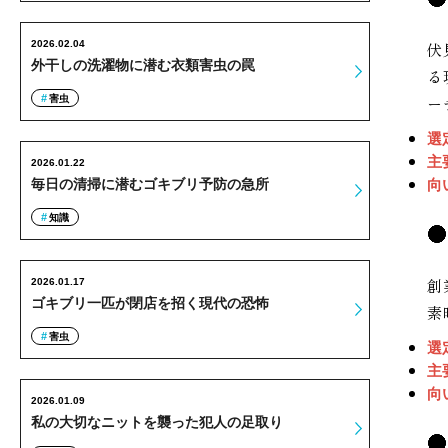
2026.02.04
伏
外干しの洗濯物に潜む衣類害虫の罠
る
害虫
ー
選
主
2026.01.22
毎日の清掃に潜むゴキブリ予防の急所
向
知識
創
2026.01.17
ゴキブリ一匹が閉店を招く現代の恐怖
素
害虫
選
主
向
2026.01.09
私の大切なニットを襲った犯人の足取り