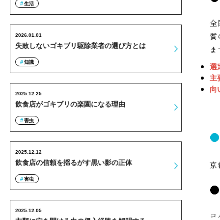
生活
全
質
2026.01.01
失敗しないゴキブリ駆除業者の選び方とは
ま
知識
選
主
向
2025.12.25
飲食店がゴキブリの楽園になる理由
害虫
2025.12.12
飲食店の信頼を揺るがす黒い影の正体
京
害虫
2025.12.05
コ