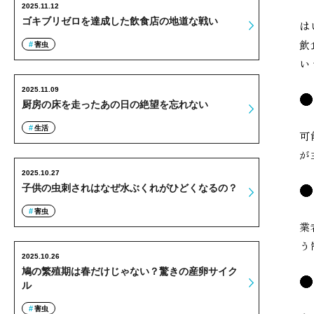
2025.11.12
ゴキブリゼロを達成した飲食店の地道な戦い
は
飲
害虫
い
2025.11.09
厨房の床を走ったあの日の絶望を忘れない
生活
可
が
2025.10.27
子供の虫刺されはなぜ水ぶくれがひどくなるの？
害虫
業
う
2025.10.26
鳩の繁殖期は春だけじゃない？驚きの産卵サイク
ル
害虫