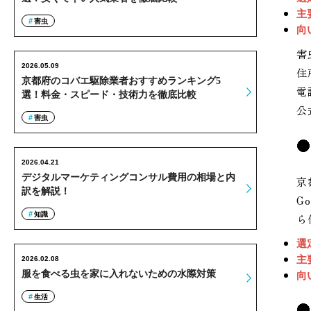
主
害虫
向
害
2026.05.09
住
京都府のコバエ駆除業者おすすめランキング5
電
選！料金・スピード・技術力を徹底比較
公
害虫
2026.04.21
デジタルマーケティングコンサル費用の相場と内
京
訳を解説！
G
知識
ら
選
主
2026.02.08
服を食べる虫を家に入れないための水際対策
向
生活