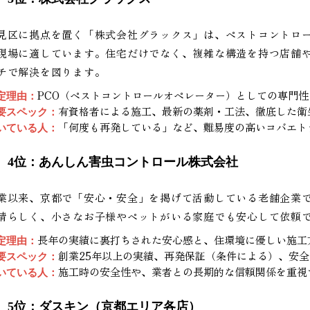
見区に拠点を置く「株式会社グラックス」は、ペストコントロ
現場に適しています。住宅だけでなく、複雑な構造を持つ店舗
チで解決を図ります。
PCO（ペストコントロールオペレーター）としての専門
定理由：
有資格者による施工、最新の薬剤・工法、徹底した衛
要スペック：
「何度も再発している」など、難易度の高いコバエト
いている人：
4位：あんしん害虫コントロール株式会社
業以来、京都で「安心・安全」を掲げて活動している老舗企業
晴らしく、小さなお子様やペットがいる家庭でも安心して依頼
長年の実績に裏打ちされた安心感と、住環境に優しい施工
定理由：
創業25年以上の実績、再発保証（条件による）、安
要スペック：
施工時の安全性や、業者との長期的な信頼関係を重視
いている人：
5位：ダスキン（京都エリア各店）