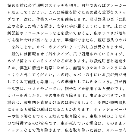
始める前に必ず照明のスイッチを切り、可能であればブレーカー
も落としてください。これは感電を防ぐための最も重要なステッ
プです。次に、作業スペースを確保します。照明器具の真下に脚
立や安定した椅子を置き、安全に手が届くようにします。床には
新聞紙やビニールシートなどを敷いておくと、虫やホコリが落ち
ても後片付けが楽になります。準備ができたら、照明器具のカバ
ーを外します。カバーのタイプによって外し方は異なりますが、
一般的には回転させて外すタイプ、爪で固定されているタイプ、
ネジで留まっているタイプなどがあります。取扱説明書を確認す
るか、慎重に構造を観察しながら、無理な力を加えないようにゆ
っくりと外してください。この時、カバーの中にいる虫が飛び出
してくる可能性も考慮し、心の準備をしておきましょう。虫が苦
手な方は、マスクやゴーグル、帽子などを着用すると安心です。
カバーを外したら、中の虫を取り除きます。虫がまだ生きている
場合は、殺虫剤を直接かけるのは避けましょう。薬剤が照明器具
にかかると故障の原因になることがあります。ティッシュペーパ
ーや割り箸などでそっと掴んで取り除くか、虫取り網のようなも
ので捕獲するのが安全です。虫が死んでいる場合は、そのままテ
ィッシュなどで取り除きます。虫を取り除いた後は、カバーの内