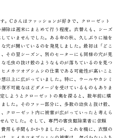
す。Cさんはファッションが好きで、クローゼット
の掃除は週末にまとめて行う程度。衣替えも、シーズ
はしていませんでした。ある年の秋、久しぶりに袖を
さな穴が開いているのを発見しました。最初は「どこ
し、その翌シーズン、別のセーターにも同様の穴が見
さな毛虫の抜け殻のようなものが落ちているのを見つ
、ヒメカツオブシムシの仕業である可能性が高いこと
予想以上に広がっていました。特に、ウールやカシミ
修復不可能なほどダメージを受けているものもありま
特定しようとクローゼットの奥を探ると、数年前に購
りました。そのファー部分に、多数の幼虫と抜け殻、
り、クローゼット内に被害が広がっていったと考えら
ませんでした。そして、専門の害虫駆除業者に依頼
。費用も手間もかかりましたが、これを機に、衣類の
のは、ヒメカツオブシムシの被害は、気づかないうち