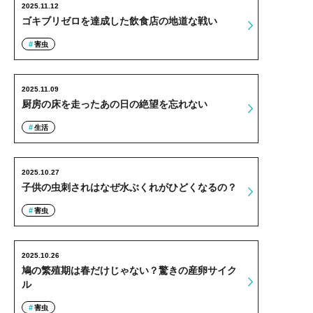
2025.11.12
ゴキブリゼロを達成した飲食店の地道な戦い
害虫
2025.11.09
厨房の床を走ったあの日の絶望を忘れない
生活
2025.10.27
子供の虫刺されはなぜ水ぶくれがひどくなるの？
害虫
2025.10.26
鳩の繁殖期は春だけじゃない？驚きの産卵サイク
ル
害虫