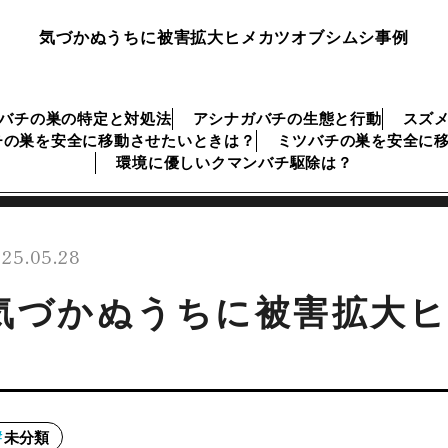
気づかぬうちに被害拡大ヒメカツオブシムシ事例
バチの巣の特定と対処法
アシナガバチの生態と行動
スズ
チの巣を安全に移動させたいときは？
ミツバチの巣を安全に
環境に優しいクマンバチ駆除は？
25.05.28
気づかぬうちに被害拡大
未分類