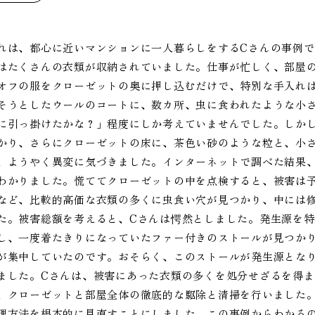
れは、都心に近いマンションに一人暮らしをするCさんの事例で
はたくさんの衣類が収納されていました。仕事が忙しく、部屋
オフの服をクローゼットの奥に押し込むだけで、特別な手入れ
そうとしたウールのコートに、数カ所、虫に食われたような小
に引っ掛けたかな？」程度にしか考えていませんでした。しか
かり、さらにクローゼットの床に、茶色い砂のような粒と、小
、ようやく異変に気づきました。インターネットで調べた結果
わかりました。慌ててクローゼットの中を点検すると、被害は
など、比較的高価な衣類の多くに虫食い穴が見つかり、中には
た。被害総額を考えると、Cさんは愕然としました。発生源を
し、一度着たきりになっていたファー付きのストールが見つか
が集中していたのです。おそらく、このストールが発生源とな
ました。Cさんは、被害にあった衣類の多くを処分せざるを得
、クローゼットと部屋全体の徹底的な駆除と清掃を行いました
理方法を根本的に見直すことにしました。この事例からわかる