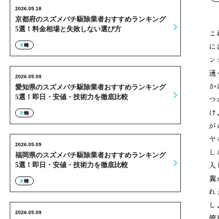
2026.05.18
京都府のスズメバチ駆除業者おすすめランキング
5選！料金相場と失敗しない選び方
こ
に
蜂
ン
通
2026.05.09
か
愛知県のスズメバチ駆除業者おすすめランキング
5選！即日・安値・技術力を徹底比較
つ
け
蜂
が
ヤ
2026.05.09
し
福岡県のスズメバチ駆除業者おすすめランキング
入
5選！即日・安値・技術力を徹底比較
糞
蜂
れ
し
2026.05.09
管