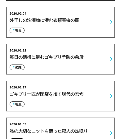
2026.02.04
外干しの洗濯物に潜む衣類害虫の罠
害虫
2026.01.22
毎日の清掃に潜むゴキブリ予防の急所
知識
2026.01.17
ゴキブリ一匹が閉店を招く現代の恐怖
害虫
2026.01.09
私の大切なニットを襲った犯人の足取り