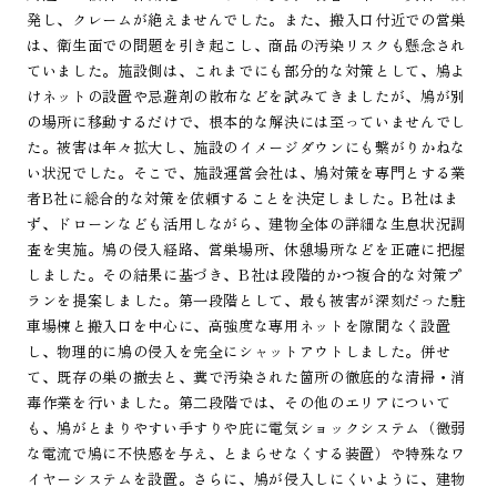
発し、クレームが絶えませんでした。また、搬入口付近での営巣
は、衛生面での問題を引き起こし、商品の汚染リスクも懸念され
ていました。施設側は、これまでにも部分的な対策として、鳩よ
けネットの設置や忌避剤の散布などを試みてきましたが、鳩が別
の場所に移動するだけで、根本的な解決には至っていませんでし
た。被害は年々拡大し、施設のイメージダウンにも繋がりかねな
い状況でした。そこで、施設運営会社は、鳩対策を専門とする業
者B社に総合的な対策を依頼することを決定しました。B社はま
ず、ドローンなども活用しながら、建物全体の詳細な生息状況調
査を実施。鳩の侵入経路、営巣場所、休憩場所などを正確に把握
しました。その結果に基づき、B社は段階的かつ複合的な対策プ
ランを提案しました。第一段階として、最も被害が深刻だった駐
車場棟と搬入口を中心に、高強度な専用ネットを隙間なく設置
し、物理的に鳩の侵入を完全にシャットアウトしました。併せ
て、既存の巣の撤去と、糞で汚染された箇所の徹底的な清掃・消
毒作業を行いました。第二段階では、その他のエリアについて
も、鳩がとまりやすい手すりや庇に電気ショックシステム（微弱
な電流で鳩に不快感を与え、とまらせなくする装置）や特殊なワ
イヤーシステムを設置。さらに、鳩が侵入しにくいように、建物