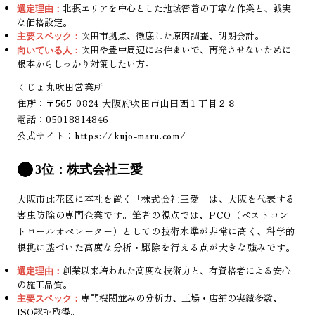
北摂エリアを中心とした地域密着の丁寧な作業と、誠実
選定理由：
な価格設定。
吹田市拠点、徹底した原因調査、明朗会計。
主要スペック：
吹田や豊中周辺にお住まいで、再発させないために
向いている人：
根本からしっかり対策したい方。
くじょ丸吹田営業所
住所：〒565-0824 大阪府吹田市山田西１丁目２８
電話：05018814846
公式サイト：
https://kujo-maru.com/
3位：株式会社三愛
大阪市此花区に本社を置く「株式会社三愛」は、大阪を代表する
害虫防除の専門企業です。筆者の視点では、PCO（ペストコン
トロールオペレーター）としての技術水準が非常に高く、科学的
根拠に基づいた高度な分析・駆除を行える点が大きな強みです。
創業以来培われた高度な技術力と、有資格者による安心
選定理由：
の施工品質。
専門機関並みの分析力、工場・店舗の実績多数、
主要スペック：
ISO認証取得。