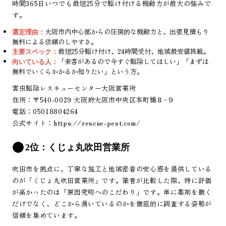
時間365日いつでも最短25分で駆け付ける機動力が最大の強みで
す。
大阪市内中心部からの圧倒的な機動力と、出張見積もり
選定理由：
無料による依頼のしやすさ。
最短25分駆け付け、24時間受付、地域最安値挑戦。
主要スペック：
「来客があるので今すぐ駆除してほしい」「まずは
向いている人：
無料でいくらかかるか知りたい」という方。
害虫駆除レスキューセンター大阪営業所
住所：〒540-0029 大阪府大阪市中央区本町橋８−９
電話：05018804264
公式サイト：
https://rescue-pest.com/
2位：くじょ丸吹田営業所
吹田市を拠点に、丁寧な施工と地域密着の安心感を提供している
のが「くじょ丸吹田営業所」です。筆者が比較した際、特に評価
が高かったのは「原因究明へのこだわり」です。単に薬剤を撒く
だけでなく、どこから湧いているのかを徹底的に調査する姿勢が
信頼を集めています。