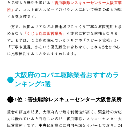
と見積もり無料を掲げる
「害虫駆除レスキューセンター大阪営業
が、コスト面とスピードのバランスにおいて筆者の最も推奨
所」
する選択肢です。
一方で、吹田エリアなど北摂地域でじっくり丁寧な原因究明を求
めるなら
も非常に有力な候補となりま
「くじょ丸吹田営業所」
す。まずは、ご自身の住んでいるエリアや「スピード重視」か
「丁寧さ重視」かという優先順位に合わせて、これら2社を中心
に比較検討することをおすすめします。
大阪府のコバエ駆除業者おすすめラ
ンキング5選
1位：害虫駆除レスキューセンター大阪営業所
筆者の調査の結果、大阪府内で最も利便性が高く、緊急時の対応
力に優れていると判断したのが「害虫駆除レスキューセンター大
阪営業所」です。中央区を拠点に府内全域をカバーしており、24