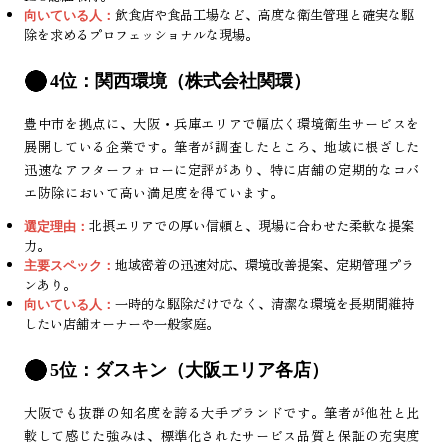
飲食店や食品工場など、高度な衛生管理と確実な駆
向いている人：
除を求めるプロフェッショナルな現場。
4位：関西環境（株式会社関環）
豊中市を拠点に、大阪・兵庫エリアで幅広く環境衛生サービスを
展開している企業です。筆者が調査したところ、地域に根ざした
迅速なアフターフォローに定評があり、特に店舗の定期的なコバ
エ防除において高い満足度を得ています。
北摂エリアでの厚い信頼と、現場に合わせた柔軟な提案
選定理由：
力。
地域密着の迅速対応、環境改善提案、定期管理プラ
主要スペック：
ンあり。
一時的な駆除だけでなく、清潔な環境を長期間維持
向いている人：
したい店舗オーナーや一般家庭。
5位：ダスキン（大阪エリア各店）
大阪でも抜群の知名度を誇る大手ブランドです。筆者が他社と比
較して感じた強みは、標準化されたサービス品質と保証の充実度