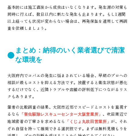
基本的には施工直後から成虫はいなくなります。発生源の対策も
同時に行えば、数日以内に新たな発生も止まります。もし1週間
以上経っても状況が変わらない場合は、再発保証を適用して再調
査を依頼しましょう。
まとめ：納得のいく業者選びで清潔
な環境を
大阪府内でコバエの発生に悩まされている場合、早期のプロへの
相談が最もコストを抑える方法です。放置すると衛生状態が悪化
するだけでなく、近隣トラブルや店舗の評判低下につながるリス
クもあります。
筆者の比較調査の結果、大阪市近郊でスピードとコストを重視す
るなら
、吹田周辺で
「害虫駆除レスキューセンター大阪営業所」
地域密着の丁寧さを求めるなら
が、それ
「くじょ丸吹田営業所」
ぞれ自信を持って推奨できる選択肢です。まずは無料見積もりを
活用し、プロの診断を受けることから始めてみてください。