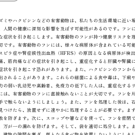
ズミやハクビシンなどの有害動物は、私たちの生活環境に近い
、人間の健康に深刻な影響を及ぼす可能性があるのです。フン
な症状を引き起こします。有害動物のフンが持つ健康リスクを
切です。有害動物のフンには、様々な病原体が含まれている可
スピラ症や腎症候性出血熱（HFRS）の原因となる病原体が検
痛、筋肉痛などの症状を引き起こし、重症化すると肝臓や腎臓に
症状を引き起こす恐れがあります。また、ハクビシンのフンからは
出されることがあります。これらの細菌による食中毒は、下痢
力の弱い乳幼児や高齢者、免疫力の低下した人は、重症化する
には、有害動物のフンに直接触れないことが大切です。フンを
手で触らないようにしましょう。また、フンを処理した後は、
見つけたら、放置せずに速やかに処理することが必要です。ま
散を防ぎます。次に、スコップや箸などを使って、フンを密閉
、万が一の漏れを防げます。そして、袋を適切に処分します。
。建物の隙間を塞ぎ、餌となる食べ物を放置しないようにしま