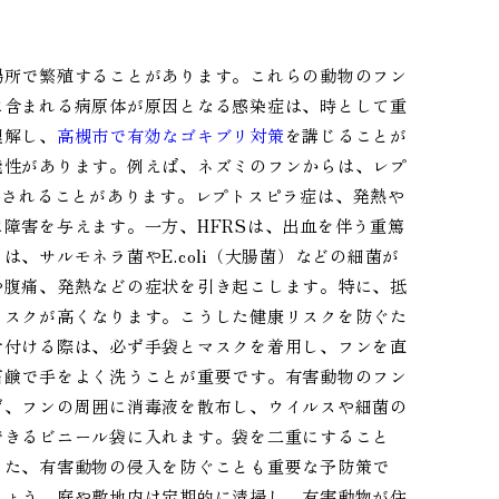
場所で繁殖することがあります。これらの動物のフン
に含まれる病原体が原因となる感染症は、時として重
理解し、
高槻市で有効なゴキブリ対策
を講じることが
能性があります。例えば、ネズミのフンからは、レプ
出されることがあります。レプトスピラ症は、発熱や
障害を与えます。一方、HFRSは、出血を伴う重篤
、サルモネラ菌やE.coli（大腸菌）などの細菌が
や腹痛、発熱などの症状を引き起こします。特に、抵
リスクが高くなります。こうした健康リスクを防ぐた
片付ける際は、必ず手袋とマスクを着用し、フンを直
石鹸で手をよく洗うことが重要です。有害動物のフン
ず、フンの周囲に消毒液を散布し、ウイルスや細菌の
できるビニール袋に入れます。袋を二重にすること
また、有害動物の侵入を防ぐことも重要な予防策で
しょう。庭や敷地内は定期的に清掃し、有害動物が住