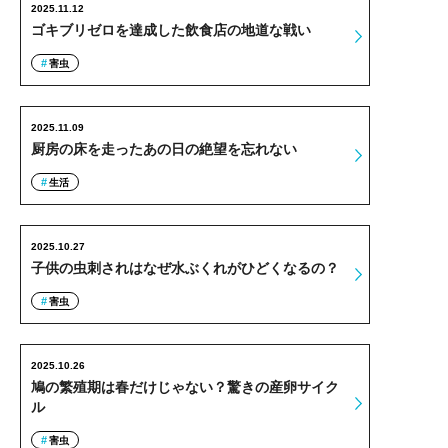
2025.11.12
ゴキブリゼロを達成した飲食店の地道な戦い
害虫
2025.11.09
厨房の床を走ったあの日の絶望を忘れない
生活
2025.10.27
子供の虫刺されはなぜ水ぶくれがひどくなるの？
害虫
2025.10.26
鳩の繁殖期は春だけじゃない？驚きの産卵サイク
ル
害虫