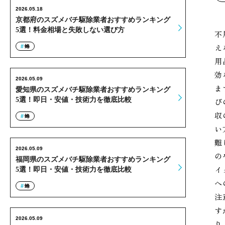
2026.05.18
京都府のスズメバチ駆除業者おすすめランキング
5選！料金相場と失敗しない選び方
不
え
蜂
用
効
2026.05.09
ま
愛知県のスズメバチ駆除業者おすすめランキング
5選！即日・安値・技術力を徹底比較
び
収
蜂
い
難
2026.05.09
の
福岡県のスズメバチ駆除業者おすすめランキング
イ
5選！即日・安値・技術力を徹底比較
へ
蜂
注
す
2026.05.09
り