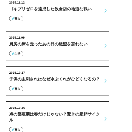
2025.11.12
ゴキブリゼロを達成した飲食店の地道な戦い
害虫
2025.11.09
厨房の床を走ったあの日の絶望を忘れない
生活
2025.10.27
子供の虫刺されはなぜ水ぶくれがひどくなるの？
害虫
2025.10.26
鳩の繁殖期は春だけじゃない？驚きの産卵サイク
ル
害虫