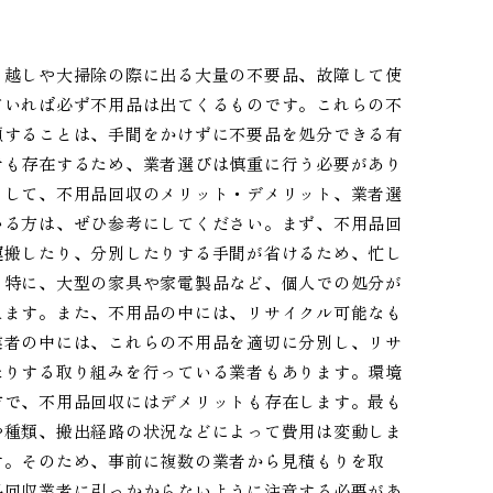
っ越しや大掃除の際に出る大量の不要品、故障して使
ていれば必ず不用品は出てくるものです。これらの不
頼することは、手間をかけずに不要品を処分できる有
者も存在するため、業者選びは慎重に行う必要があり
として、不用品回収のメリット・デメリット、業者選
いる方は、ぜひ参考にしてください。まず、不用品回
運搬したり、分別したりする手間が省けるため、忙し
。特に、大型の家具や家電製品など、個人での処分が
えます。また、不用品の中には、リサイクル可能なも
業者の中には、これらの不用品を適切に分別し、リサ
たりする取り組みを行っている業者もあります。環境
方で、不用品回収にはデメリットも存在します。最も
や種類、搬出経路の状況などによって費用は変動しま
す。そのため、事前に複数の業者から見積もりを取
品回収業者に引っかからないように注意する必要があ