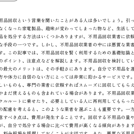
用品回収という言葉を聞いたことがある人は多いでしょう。引
なくなった家電製品、趣味が変わってしまった物など、生活し
品を処分する方法はいくつかありますが、不用品回収業者に依
な手段の一つです。しかし、不用品回収業者の中には悪質な業
す。この記事では、不用品回収を賢く利用するための基礎知識
のポイント、注意点などを解説します。不用品回収を検討して
の最大のメリットは、その手軽さにあります。自分で不用品を
方や体力に自信のない方にとっては非常に助かるサービスです
しいものも、専門の業者に依頼すればスムーズに回収してもら
やまだ使えるものも含まれている場合があります。不用品回収
クルルートに乗せたり、必要としている人に再利用してもらっ
の配慮を考えると、このような業者を選ぶことも重要です。一
意すべき点は、費用が発生することです。回収する不用品の量
が、自分で処分する場合に比べて費用が高くなる傾向がありま
、料金相場を把握しておくことが大切です。また、悪質な不用