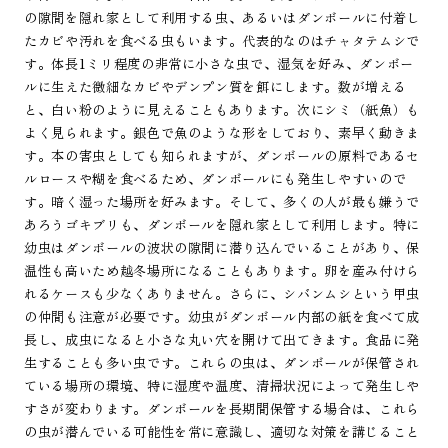
の隙間を隠れ家として利用する虫、あるいはダンボールに付着し
たカビや汚れを食べる虫もいます。代表的なのはチャタテムシで
す。体長1ミリ程度の非常に小さな虫で、湿気を好み、ダンボー
ルに生えた微細なカビやデンプン質を餌にします。数が増える
と、白い粉のように見えることもあります。次にシミ（紙魚）も
よく見られます。銀色で魚のような形をしており、素早く動きま
す。本の害虫としても知られますが、ダンボールの原料であるセ
ルロースや糊を食べるため、ダンボールにも発生しやすいので
す。暗く湿った場所を好みます。そして、多くの人が最も嫌うで
あろうゴキブリも、ダンボールを隠れ家として利用します。特に
幼虫はダンボールの波状の隙間に潜り込んでいることがあり、保
温性も高いため越冬場所になることもあります。卵を産み付けら
れるケースも少なくありません。さらに、シバンムシという甲虫
の仲間も注意が必要です。幼虫がダンボール内部の紙を食べて成
長し、成虫になると小さな丸い穴を開けて出てきます。食品に発
生することも多い虫です。これらの虫は、ダンボールが保管され
ている場所の環境、特に湿度や温度、清掃状況によって発生しや
すさが変わります。ダンボールを長期間保管する場合は、これら
の虫が潜んでいる可能性を常に意識し、適切な対策を講じること